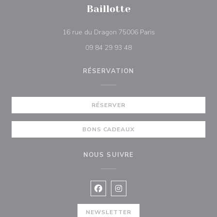
Baillotte
((ouvre une nouvelle
16 rue du Dragon 75006 Paris
09 84 29 93 48
RÉSERVATION
RÉSERVER
BONS CADEAUX
NOUS SUIVRE
Facebook ((ouvre une nouvelle fenê
Instagram ((ouvre une nouvell
NEWSLETTER