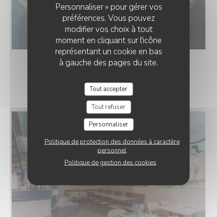
Personnaliser » pour gérer vos
préférences. Vous pouvez
modifier vos choix à tout
moment en cliquant sur l'icône
représentant un cookie en bas
à gauche des pages du site.
LE RESTAURANT
Tout accepter
Tout refuser
Personnaliser
Politique de protection des données à caractère
personnel
Politique de gestion des cookies