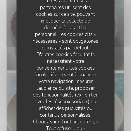
Le restaurant et ses
partenaires utilisent des
cookies sur ce site, pouvant
impliquer la collecte de
données à caractère
personnel. Les cookies dits «
nécessaires » sont obligatoires
et installés par défaut.
D'autres cookies facultatifs
nécessitent votre
consentement. Ces cookies
facultatifs servent à analyser
votre navigation, mesurer
l'audience du site, proposer
des fonctionnalités (ex : en lien
avec les réseaux sociaux) ou
afficher des publicités ou
BAILLOTTE
contenus personnalisés.
Cliquez sur « Tout accepter », «
Tout refuser » ou «