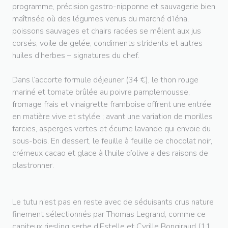
programme, précision gastro-nipponne et sauvagerie bien
maîtrisée où des légumes venus du marché d’Iéna,
poissons sauvages et chairs racées se mêlent aux jus
corsés, voile de gelée, condiments stridents et autres
huiles d’herbes – signatures du chef.
Dans l’accorte formule déjeuner (34 €), le thon rouge
mariné et tomate brûlée au poivre pamplemousse,
fromage frais et vinaigrette framboise offrent une entrée
en matière vive et stylée ; avant une variation de morilles
farcies, asperges vertes et écume lavande qui envoie du
sous-bois. En dessert, le feuille à feuille de chocolat noir,
crémeux cacao et glace à l’huile d’olive a des raisons de
plastronner.
Le tutu n’est pas en reste avec de séduisants crus nature
finement sélectionnés par Thomas Legrand, comme ce
capiteux riesling serbe d’Estelle et Cyrille Bongiraud (11