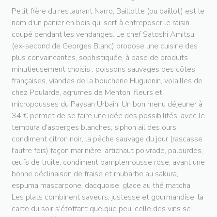
Petit frère du restaurant Narro, Baillotte (ou baillot) est le
nom d'un panier en bois qui sert à entreposer le raisin
coupé pendant les vendanges. Le chef Satoshi Amitsu
(ex-second de Georges Blanc) propose une cuisine des
plus convaincantes, sophistiquée, à base de produits
minutieusement choisis : poissons sauvages des côtes
françaises, viandes de la boucherie Huguenin, volailles de
chez Poularde, agrumes de Menton, fleurs et
micropousses du Paysan Urbain. Un bon menu déjeuner à
34 € permet de se faire une idée des possibilités, avec le
tempura d'asperges blanches, siphon ail des ours,
condiment citron noir, la pêche sauvage du jour (rascasse
l'autre fois) façon marinière, artichaut poivrade, palourdes,
œufs de truite, condiment pamplemousse rose, avant une
bonne déclinaison de fraise et rhubarbe au sakura,
espuma mascarpone, dacquoise, glace au thé matcha.
Les plats combinent saveurs, justesse et gourmandise, la
carte du soir s'étoffant quelque peu, celle des vins se