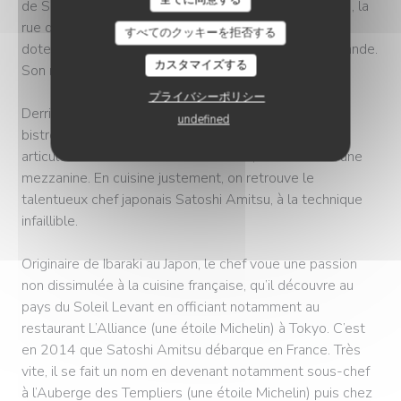
de Saint-Germain-des-Prés. Depuis la mi-mars 2023, la
rue du Dragon dans le 6e arrondissement de Paris se
すべてのクッキーを拒否する
dote donc d’une excellente nouvelle adresse gourmande.
カスタマイズする
Son nom ? Baillotte !
プライバシーポリシー
Derrière la belle devanture rouge de ce restaurant
undefined
bistronomique, on découvre une belle pièce à vivre
articulée autour d’une cuisine ouverte, surmontée d’une
mezzanine. En cuisine justement, on retrouve le
talentueux chef japonais Satoshi Amitsu, à la technique
infaillible.
Originaire de Ibaraki au Japon, le chef voue une passion
non dissimulée à la cuisine française, qu’il découvre au
pays du Soleil Levant en officiant notamment au
restaurant L’Alliance (une étoile Michelin) à Tokyo. C’est
en 2014 que Satoshi Amitsu débarque en France. Très
vite, il se fait un nom en devenant notamment sous-chef
à l’Auberge des Templiers (une étoile Michelin) puis chez