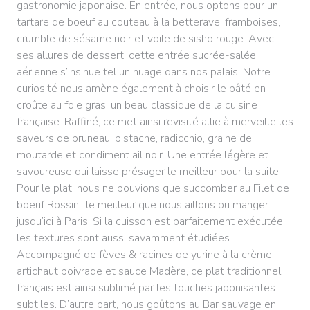
gastronomie japonaise. En entrée, nous optons pour un
tartare de boeuf au couteau à la betterave, framboises,
crumble de sésame noir et voile de sisho rouge. Avec
ses allures de dessert, cette entrée sucrée-salée
aérienne s’insinue tel un nuage dans nos palais. Notre
curiosité nous amène également à choisir le pâté en
croûte au foie gras, un beau classique de la cuisine
française. Raffiné, ce met ainsi revisité allie à merveille les
saveurs de pruneau, pistache, radicchio, graine de
moutarde et condiment ail noir. Une entrée légère et
savoureuse qui laisse présager le meilleur pour la suite.
Pour le plat, nous ne pouvions que succomber au Filet de
boeuf Rossini, le meilleur que nous aillons pu manger
jusqu’ici à Paris. Si la cuisson est parfaitement exécutée,
les textures sont aussi savamment étudiées.
Accompagné de fèves & racines de yurine à la crème,
artichaut poivrade et sauce Madère, ce plat traditionnel
français est ainsi sublimé par les touches japonisantes
subtiles. D’autre part, nous goûtons au Bar sauvage en