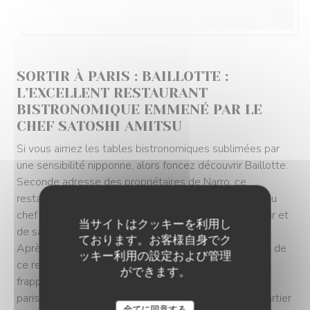
2023/05/25
SORTIR À PARIS : BAILLOTTE :
L’EXCELLENT RESTAURANT
BISTRONOMIQUE EMMENÉ PAR LE
CHEF SATOSHI AMITSU
Si vous aimez les tables bistronomiques sublimées par
une sensibilité nipponne, alors foncez découvrir Baillotte.
Seconde adresse des propriétaires de Narro, ce
restaurant met à l’honneur la cuisine de haute volée du
chef japonais Satoshi Amitsu où les produits du terroir et
当サイトはクッキーを利用し
de saison offrent un mémorable moment gourmand.
ております。お客様自身でク
Après l’ouverture de Narro en 2021, les propriétaires de
ッキー利用の設定および管理
ce restaurant emmené par le chef Kazuma Chikuda
ができます。
frappent un nouveau coup. Pour leur seconde table
parisienne, ils ont choisi d’investir l’incontournable quartier
BAILLOTTE
全てに同意する