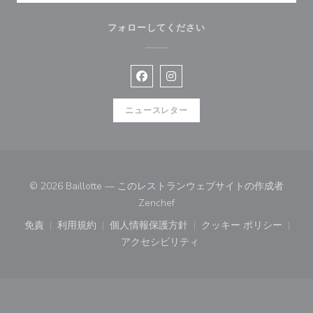
フォローしてください
Facebook ((新しいウィンドウで開
Instagram ((新しいウィン
ニュースレター
© 2026 Baillotte — このレストランウェブサイトの作成者
((新しいウィンドウで開きます))
Zenchef
免責
利用規約
個人情報保護方針
クッキー ポリシー
((新しいウィンドウで開きます))
((新しいウィンドウで開きます))
((新しいウィンドウで開きます))
((新しいウィン
アクセシビリティ
((新しいウィンドウで開きます))