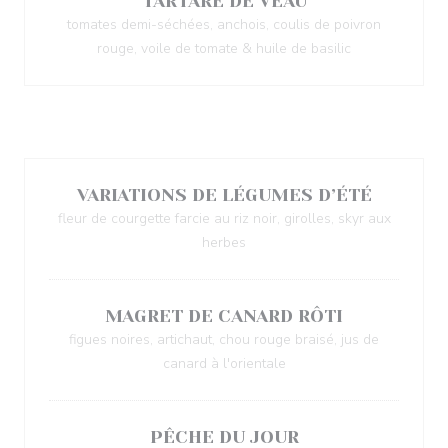
TARTARE DE VEAU
tomates demi-séchées, anchois, coulis de poivron
rouge, voile de tomate & huile de basilic
Plats au choix
VARIATIONS DE LÉGUMES D’ÉTÉ
fleur de courgette farcie au riz noir, girolles, skyr aux
herbes
MAGRET DE CANARD RÔTI
figues noires, artichaut, chou rouge braisé, jus de
canard à l'orientale
PÊCHE DU JOUR