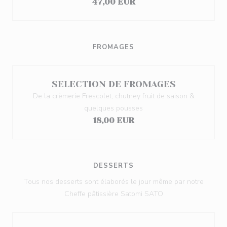
47,00 EUR
FROMAGES
SELECTION DE FROMAGES
De la crèmerie Frescolet, chutney fruit de saison &
quelques pousses
18,00 EUR
DESSERTS
Tous nos desserts sont élaborés le jour même par notre
Cheffe pâtissière Satomi SATO