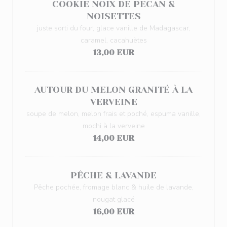
COOKIE NOIX DE PECAN &
NOISETTES
juste sorti du four, glace vanille de Madagascar,
caramel, cacahuètes
13,00 EUR
AUTOUR DU MELON GRANITÉ À LA
VERVEINE
soupe de melon, melon frais et poché, espuma vanille,
mochi à la verveine
14,00 EUR
PÊCHE & LAVANDE
Pêche pochée, fromage blanc & huile de lavande,
nougat glacé
16,00 EUR