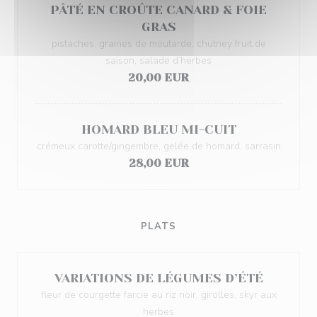
PÂTÉ EN CROÛTE CANARD & FOIE
GRAS
pistaches, graines de moutarde, chutney fruit de
saison, salade d’herbes
20,00 EUR
HOMARD BLEU MI-CUIT
crémeux carotte/gingembre, gelée de homard, sarrasin
28,00 EUR
PLATS
VARIATIONS DE LÉGUMES D’ÉTÉ
fleur de courgette farcie au riz noir, girolles, skyr aux
herbes