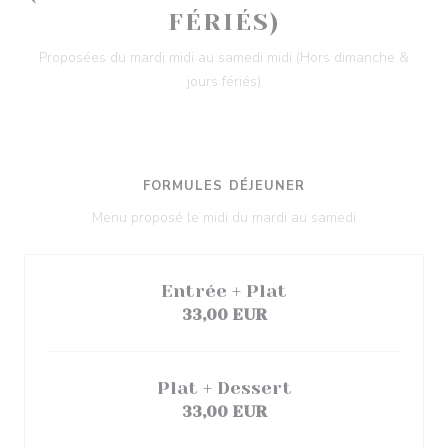
FÉRIÉS)
Proposées du mardi midi au samedi midi (Hors dimanche &
jours fériés)
FORMULES DÉJEUNER
Menu proposé le midi du mardi au samedi
Entrée + Plat
33,00 EUR
Plat + Dessert
33,00 EUR