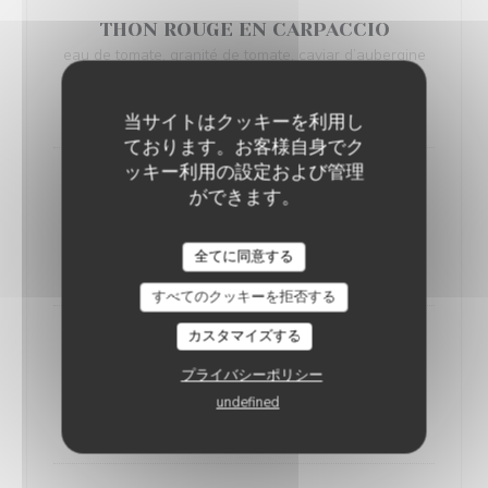
THON ROUGE EN CARPACCIO
eau de tomate, granité de tomate, caviar d’aubergine
fumé, framboise
16,00 EUR
当サイトはクッキーを利用し
ております。お客様自身でク
ッキー利用の設定および管理
GASPACHO BLANC D'AMANDE
ができます。
poulpe mariné, raisins blancs & amandes fraîches,
huile au piment d'Espelette
BAILLOTTE
全てに同意する
16,00 EUR
すべてのクッキーを拒否する
カスタマイズする
TARTARE DE VEAU
tomates demi-séchées, anchois, coulis de poivron
プライバシーポリシー
rouge, voile de tomate et huile de basilic
undefined
17,00 EUR