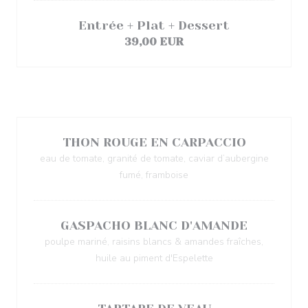
Entrée + Plat + Dessert
39,00 EUR
Entrées au choix
THON ROUGE EN CARPACCIO
eau de tomate, granité de tomate, caviar d’aubergine
fumé, framboise
GASPACHO BLANC D'AMANDE
poulpe mariné, raisins blancs & amandes fraîches,
huile au piment d'Espelette