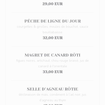
29,00 EUR
PÊCHE DE LIGNE DU JOUR
courgettes & girolles, moules de bouchot, sauce
bouillabaisse
32,00 EUR
MAGRET DE CANARD RÔTI
figues noires, artichaut, chou rouge braisé, jus de
canard à l'orientale
33,00 EUR
SELLE D’AGNEAU RÔTIE
déclinaison de maïs, condiment à l’ail noir, jus
d’agneau au thym