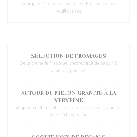
courgettes & girolles, moules de bouchot, sauce
bouillabaisse
Desserts au choix
SÉLECTION DE FROMAGES
De la crèmerie Frescolet, chutney fruit de saison &
quelques pousses
AUTOUR DU MELON GRANITÉ À LA
VERVEINE
soupe de melon, melon frais et poché, espuma vanille,
mochi à la verveine