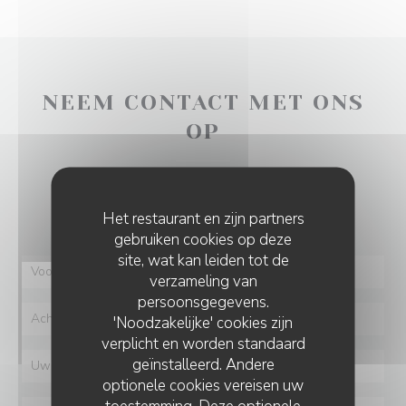
NEEM CONTACT MET ONS
OP
Wilt u contact met ons opnemen?
Vul het onderstaande formulier in!
Het restaurant en zijn partners
gebruiken cookies op deze
site, wat kan leiden tot de
verzameling van
persoonsgegevens.
'Noodzakelijke' cookies zijn
verplicht en worden standaard
geïnstalleerd. Andere
optionele cookies vereisen uw