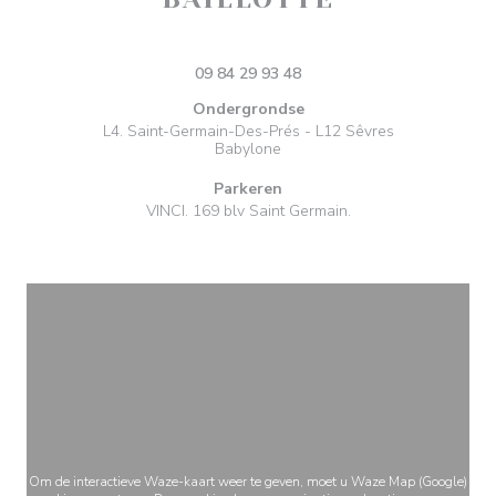
((opent in een nieu
16 rue du Dragon 75006 Paris
09 84 29 93 48
Ondergrondse
L4. Saint-Germain-Des-Prés - L12 Sêvres
Babylone
Parkeren
VINCI. 169 blv Saint Germain.
Om de interactieve Waze-kaart weer te geven, moet u Waze Map (Google)