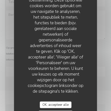
toestemming. Deze optionele
cookies worden gebruikt om
uw navigatie te analyseren,
het sitepubliek te meten,
functies te bieden (bijv.
gerelateerd aan sociale
netwerken) of
gepersonaliseerde
BAILLOTTE
advertenties of inhoud weer
Op grond van de privacywetgeving heeft u het recht om u af te melden voor
te geven. Klik op 'OK,
telefonische marketing via het Bel-me-niet Register:
bel-me-niet.nl
. Voor meer
accepteer alle', 'Weiger alle' of
informatie over hoe wij uw gegevens verwerken, zie ons
privacybeleid
.
'Personaliseer' om uw
voorkeuren te beheren. U kunt
uw keuzes op elk moment
wijzigen door op het
cookiepictogram linksonder op
de sitepagina's te klikken.
OK, accepteer alle