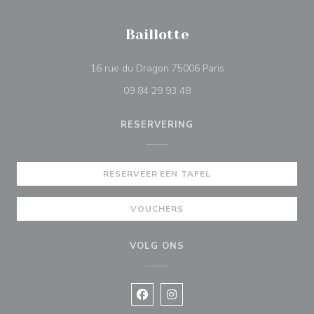
Baillotte
((opent in een nieuw
16 rue du Dragon 75006 Paris
09 84 29 93 48
RESERVERING
RESERVEER EEN TAFEL
VOUCHERS
VOLG ONS
Facebook ((opent in een nieuw vens
Instagram ((opent in een nieu