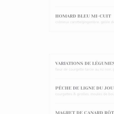
HOMARD BLEU MI-CUIT
crémeux carotte/gingembre, gelée d
VARIATIONS DE LÉGUMES
fleur de courgette farcie au riz noir,
PÊCHE DE LIGNE DU JOU
courgettes & girolles, moules de bo
MAGRET DE CANARD RÔT