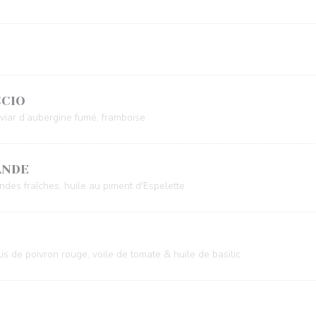
CCIO
aviar d’aubergine fumé, framboise
ANDE
des fraîches, huile au piment d'Espelette
s de poivron rouge, voile de tomate & huile de basilic