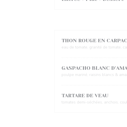
Entrées au choix
THON ROUGE EN CARPA
eau de tomate, granité de tomate, c
GASPACHO BLANC D'AM
poulpe mariné, raisins blancs & aman
TARTARE DE VEAU
tomates demi-séchées, anchois, couli
Plats au choix