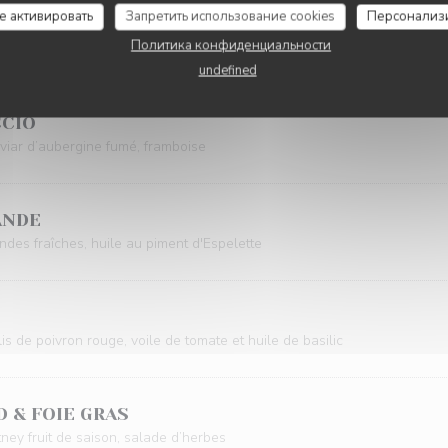
се активировать
Запретить использование cookies
Персонализ
Политика конфиденциальности
ENTRÉES
undefined
CCIO
aviar d’aubergine fumé, framboise
ANDE
des fraîches, huile au piment d'Espelette
s de poivron rouge, voile de tomate et huile de basilic
 & FOIE GRAS
ney fruit de saison, salade d’herbes