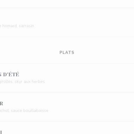
e homard, sarrasin
PLATS
 D’ÉTÉ
 girolles, skyr aux herbes
R
uchot, sauce bouillabaisse
I