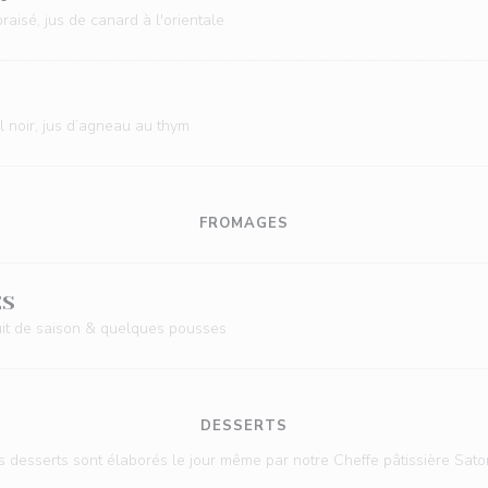
raisé, jus de canard à l'orientale
l noir, jus d’agneau au thym
FROMAGES
ES
ruit de saison & quelques pousses
DESSERTS
 desserts sont élaborés le jour même par notre Cheffe pâtissière Sa