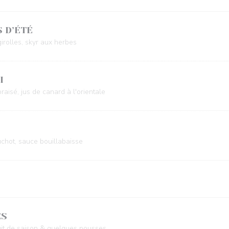
 D’ÉTÉ
 girolles, skyr aux herbes
I
raisé, jus de canard à l'orientale
uchot, sauce bouillabaisse
ES
ruit de saison & quelques pousses