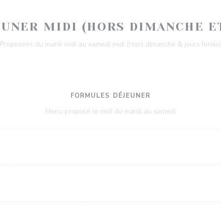
UNER MIDI (HORS DIMANCHE ET
Proposées du mardi midi au samedi midi (Hors dimanche & jours fériés)
FORMULES DÉJEUNER
Menu proposé le midi du mardi au samedi