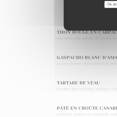
Ок, в
THON ROUGE EN CARPA
eau de tomate, granité de tomate, c
GASPACHO BLANC D'AM
poulpe mariné, raisins blancs & aman
TARTARE DE VEAU
tomates demi-séchées, anchois, couli
PÂTÉ EN CROÛTE CANARD
pistaches, graines de moutarde, chut