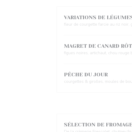
VARIATIONS DE LÉGUMES
fleur de courgette farcie au riz noir,
MAGRET DE CANARD RÔT
figues noires, artichaut, chou rouge b
PÊCHE DU JOUR
courgettes & girolles, moules de bo
Desserts au choix
SÉLECTION DE FROMAG
De la crèmerie Frescolet, chutney f