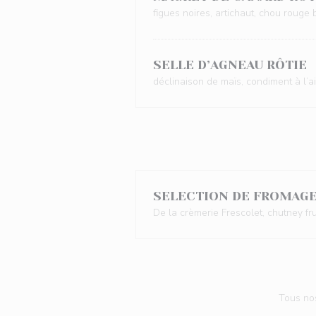
figues noires, artichaut, chou rouge b
SELLE D’AGNEAU RÔTIE
déclinaison de maïs, condiment à l’ai
SELECTION DE FROMAG
De la crèmerie Frescolet, chutney f
Tous nos